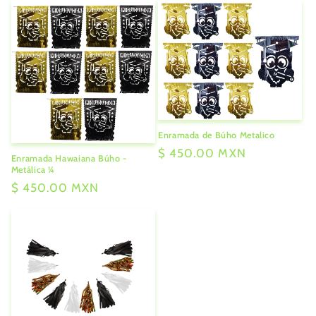
Enramada de Búho Metalico
Precio
$ 450.00 MXN
Enramada Hawaiana Búho -
habitual
Metálica ¼
Precio
$ 450.00 MXN
habitual