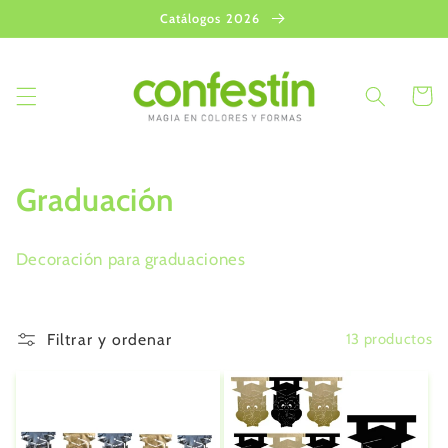
Ir
Catálogos 2026
directamente
al contenido
Carrito
C
Graduación
o
Decoración para graduaciones
l
e
Filtrar y ordenar
13 productos
c
c
i