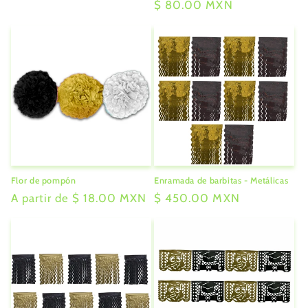
Precio
$ 80.00 MXN
habitual
Flor de pompón
Enramada de barbitas - Metálicas
Precio
A partir de $ 18.00 MXN
Precio
$ 450.00 MXN
habitual
habitual