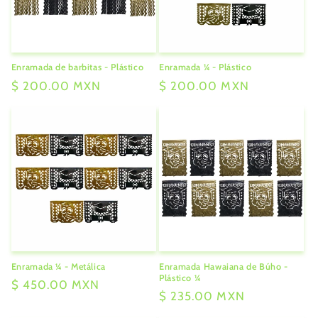
Enramada de barbitas - Plástico
Enramada ¼ - Plástico
Precio
$ 200.00 MXN
Precio
$ 200.00 MXN
habitual
habitual
Enramada ¼ - Metálica
Enramada Hawaiana de Búho -
Plástico ¼
Precio
$ 450.00 MXN
Precio
$ 235.00 MXN
habitual
habitual