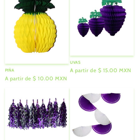
ó
n
:
UVAS
Precio
A partir de $ 15.00 MXN
PIÑA
habitual
Precio
A partir de $ 10.00 MXN
habitual