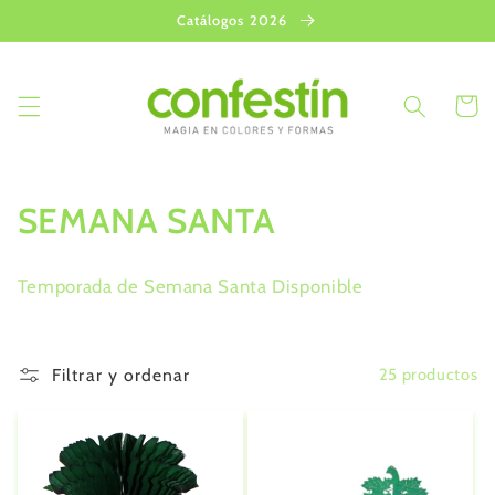
Ir
Catálogos 2026
directamente
al contenido
Carrito
C
SEMANA SANTA
o
Temporada de Semana Santa Disponible
l
e
Filtrar y ordenar
25 productos
c
c
i