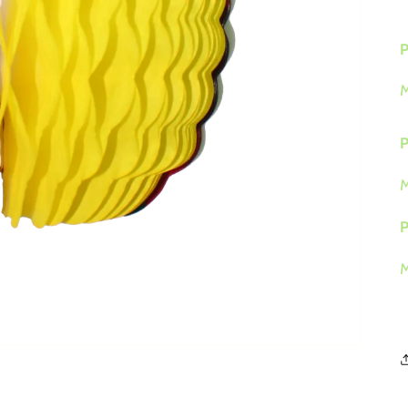
P
M
P
M