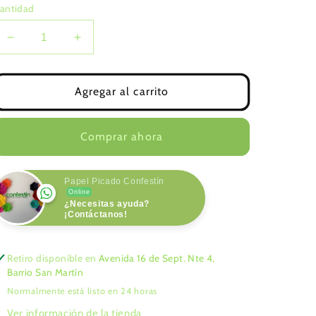
antidad
Reducir
Aumentar
cantidad
cantidad
para
para
PIÑA
PIÑA
Agregar al carrito
Comprar ahora
Papel Picado Confestín
Online
¿Necesitas ayuda?
¡Contáctanos!
Retiro disponible en
Avenida 16 de Sept. Nte 4,
Barrio San Martín
Normalmente está listo en 24 horas
Ver información de la tienda