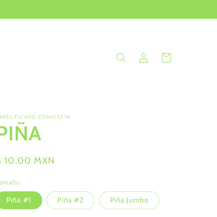
Iniciar
Carrito
sesión
APEL PICADO CONFESTÍN
PIÑA
Precio
$ 10.00 MXN
habitual
amaño
Piña #1
Piña #2
Piña Jumbo