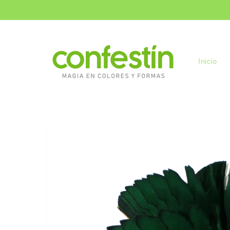
Ir
directamente
al contenido
Inicio
Ir
directamente
a la
información
del producto