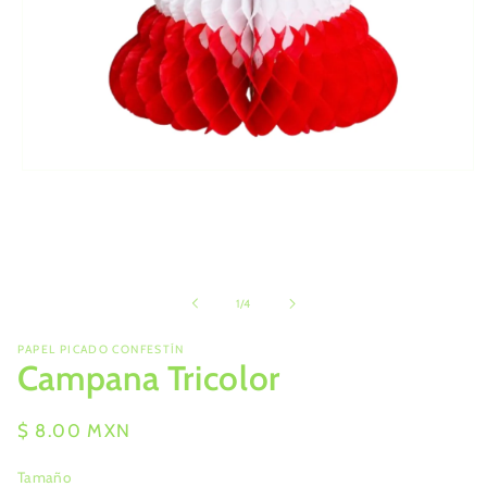
Abrir
elemento
multimedia
1
en
una
ventana
modal
de
1
/
4
PAPEL PICADO CONFESTÍN
Campana Tricolor
Precio
$ 8.00 MXN
habitual
Tamaño