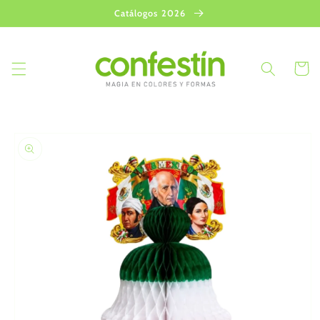
Ir
Catálogos 2026
directamente
al contenido
Carrito
Ir
directamente
a la
información
del producto