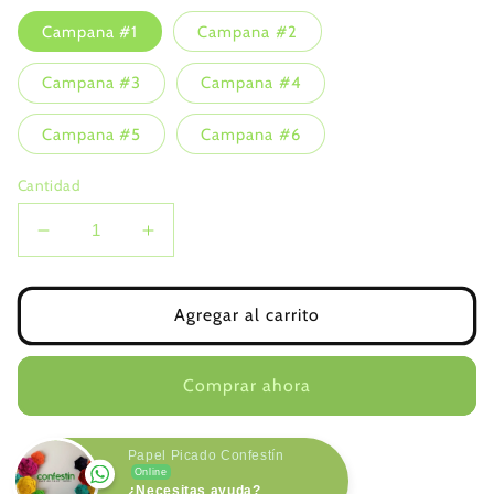
Campana #1
Campana #2
Campana #3
Campana #4
Campana #5
Campana #6
Cantidad
Reducir
Aumentar
cantidad
cantidad
para
para
Campana
Campana
Agregar al carrito
Tricolor
Tricolor
Comprar ahora
Papel Picado Confestín
Online
¿Necesitas ayuda?