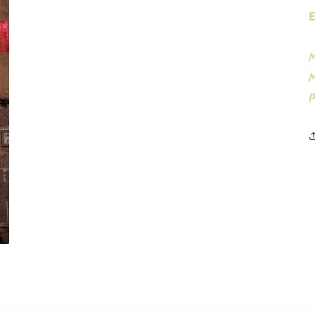
E
M
M
P