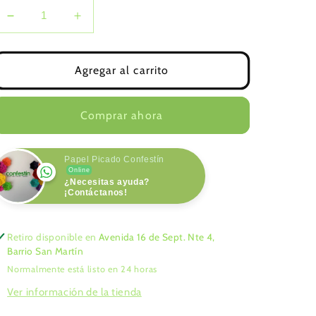
Reducir
Aumentar
cantidad
cantidad
para
para
Enramada
Enramada
Agregar al carrito
de
de
Barbitas
Barbitas
-
-
Comprar ahora
Plástico
Plástico
Papel Picado Confestín
Online
¿Necesitas ayuda?
¡Contáctanos!
Retiro disponible en
Avenida 16 de Sept. Nte 4,
Barrio San Martín
Normalmente está listo en 24 horas
Ver información de la tienda