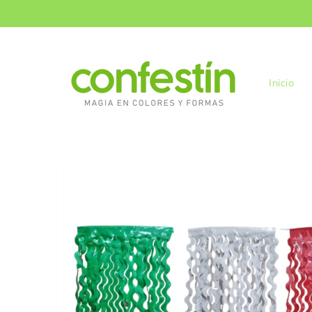
Ir
directamente
al contenido
Inicio
Ir
directamente
a la
información
del producto