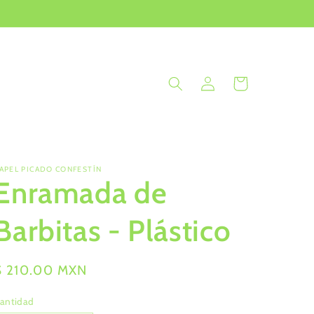
Iniciar
Carrito
sesión
APEL PICADO CONFESTÍN
Enramada de
Barbitas - Plástico
Precio
$ 210.00 MXN
habitual
antidad