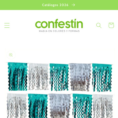
Ir
Catálogos 2026
directamente
al contenido
Carrito
Ir
directamente
a la
información
del producto