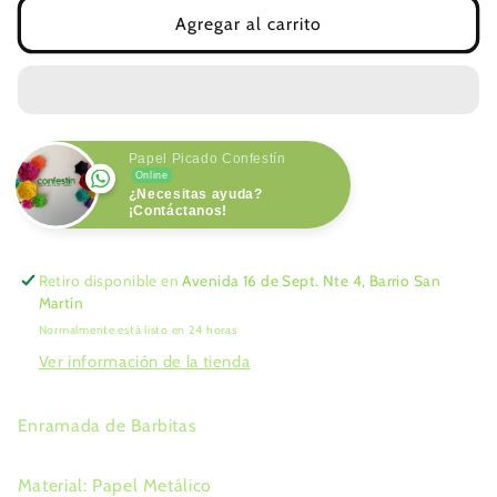
Enramada
Enramada
Agregar al carrito
de
de
Barbitas
Barbitas
Metálica
Metálica
-
-
Azul
Azul
Papel Picado Confestín
Online
¿Necesitas ayuda?
¡Contáctanos!
Retiro disponible en
Avenida 16 de Sept. Nte 4, Barrio San
Martín
Normalmente está listo en 24 horas
Ver información de la tienda
Enramada de Barbitas
Material: Papel Metálico