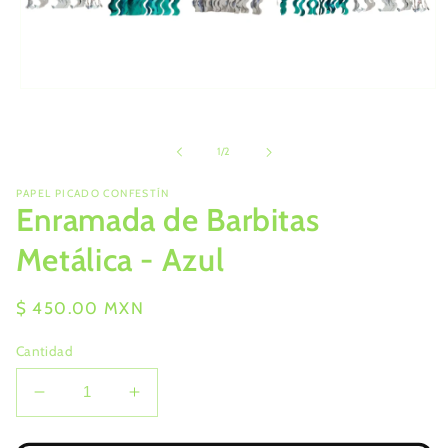
Abrir
elemento
multimedia
1
de
1
/
2
en
una
ventana
PAPEL PICADO CONFESTÍN
modal
Enramada de Barbitas
Metálica - Azul
Precio
$ 450.00 MXN
habitual
Cantidad
Reducir
Aumentar
cantidad
cantidad
para
para