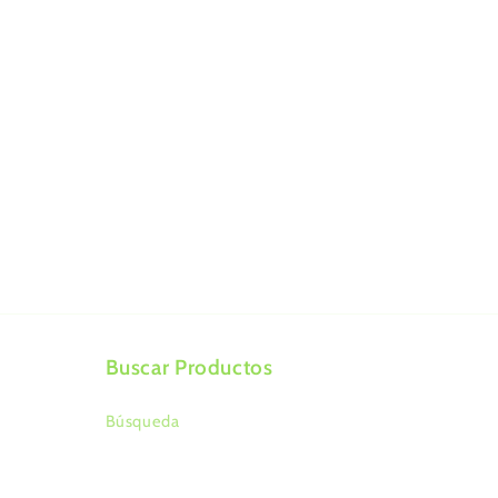
multimedia
1
en
una
ventana
modal
Buscar Productos
Búsqueda