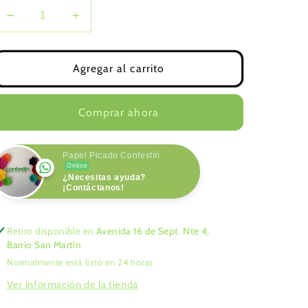
Reducir
Aumentar
cantidad
cantidad
para
para
Festón
Festón
Agregar al carrito
Jumbo
Jumbo
Morado
Morado
Comprar ahora
Papel Picado Confestín
Online
¿Necesitas ayuda?
¡Contáctanos!
Retiro disponible en
Avenida 16 de Sept. Nte 4,
Barrio San Martín
Normalmente está listo en 24 horas
Ver información de la tienda