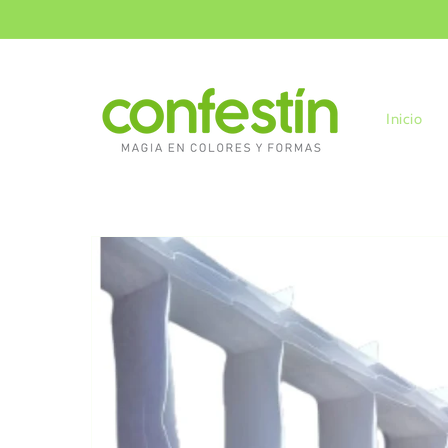
Ir
directamente
al contenido
Inicio
Ir
directamente
a la
información
del producto