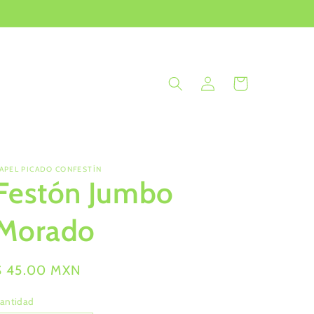
Iniciar
Carrito
sesión
APEL PICADO CONFESTÍN
Festón Jumbo
Morado
Precio
$ 45.00 MXN
habitual
antidad