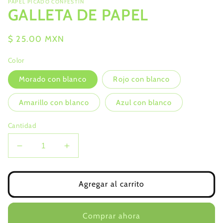
PAPEL PICADO CONFESTÍN
modal
GALLETA DE PAPEL
Precio
$ 25.00 MXN
habitual
Color
Morado con blanco
Rojo con blanco
Amarillo con blanco
Azul con blanco
Cantidad
Reducir
Aumentar
cantidad
cantidad
para
para
GALLETA
GALLETA
Agregar al carrito
DE
DE
PAPEL
PAPEL
Comprar ahora