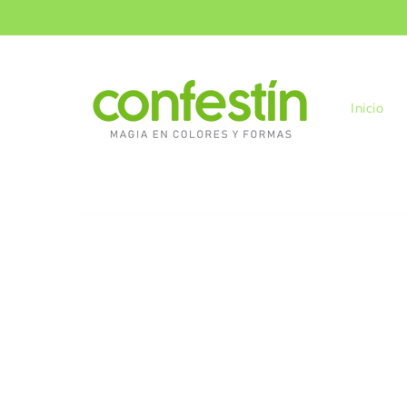
Ir
directamente
al contenido
Inicio
Ir
directamente
a la
información
del producto