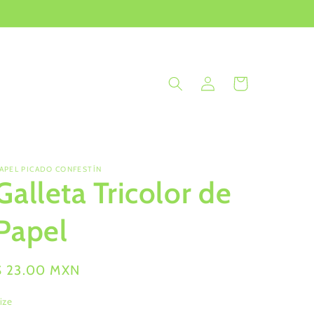
Iniciar
Carrito
sesión
APEL PICADO CONFESTÍN
Galleta Tricolor de
Papel
Precio
$ 23.00 MXN
habitual
ize