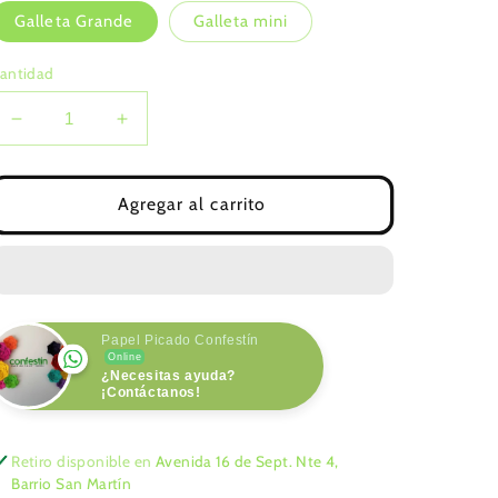
Galleta Grande
Galleta mini
antidad
Reducir
Aumentar
cantidad
cantidad
para
para
Galleta
Galleta
Agregar al carrito
Tricolor
Tricolor
de
de
Papel
Papel
Papel Picado Confestín
Online
¿Necesitas ayuda?
¡Contáctanos!
Retiro disponible en
Avenida 16 de Sept. Nte 4,
Barrio San Martín