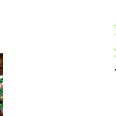
G
M
G
M