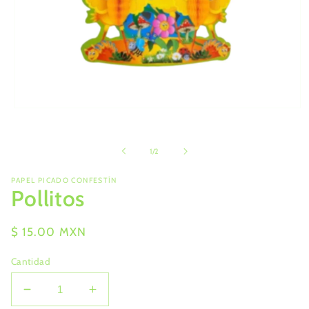
Abrir
elemento
multimedia
1
de
1
/
2
en
una
ventana
PAPEL PICADO CONFESTÍN
modal
Pollitos
Precio
$ 15.00 MXN
habitual
Cantidad
Reducir
Aumentar