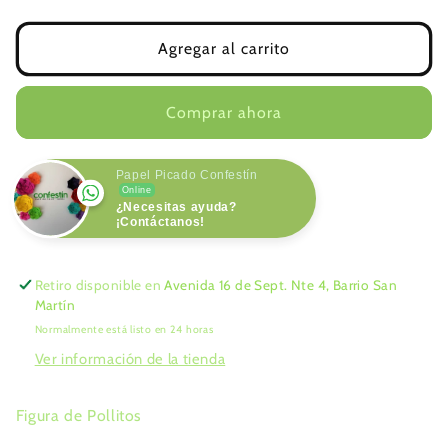
cantidad
cantidad
para
para
Pollitos
Pollitos
Agregar al carrito
Comprar ahora
Papel Picado Confestín
Online
¿Necesitas ayuda?
¡Contáctanos!
Retiro disponible en
Avenida 16 de Sept. Nte 4, Barrio San
Martín
Normalmente está listo en 24 horas
Ver información de la tienda
Figura de Pollitos