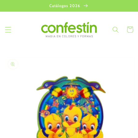
Ir
Catálogos 2026
directamente
al contenido
Carrito
Ir
directamente
a la
información
del producto