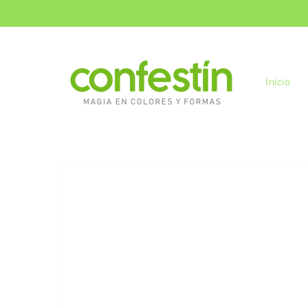
Ir
directamente
al contenido
Inicio
Ir
directamente
a la
información
del producto