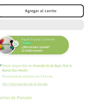
para
para
Varitas
Varitas
Agregar al carrito
de
de
Pompón
Pompón
Papel Picado Confestín
Online
¿Necesitas ayuda?
¡Contáctanos!
Retiro disponible en
Avenida 16 de Sept. Nte 4,
Barrio San Martín
Normalmente está listo en 24 horas
Ver información de la tienda
Varitas de Pompón