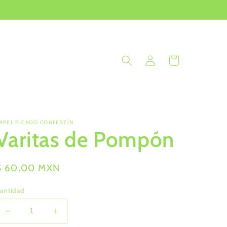
Iniciar
Carrito
sesión
APEL PICADO CONFESTÍN
Varitas de Pompón
Precio
$ 60.00 MXN
habitual
antidad
Reducir
Aumentar
cantidad
cantidad